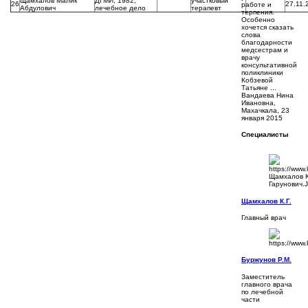
Щамхалов Малик
ДГМИ, 1982,
участковый
26
27.11.
работе и
Абдулович
лечебное дело
терапевт
терпения.
Особенно
хочется сказать
слова
благодарности
медсестрам и
врачу
консультативной
поликлиники
Кобзевой
Татьяне ...
Вандаева Нина
Ивановна,
Махачкала, 23
января 2015
Специалисты
Щамхалов К.Г.
Главный врач
Буржунов Р.М.
Заместитель
главного врача
по лечебной
части