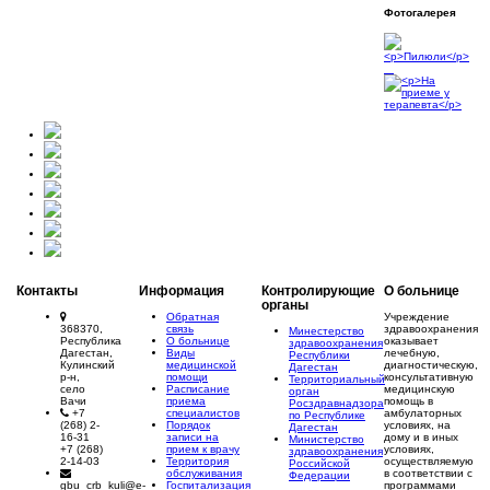
Фотогалерея
Контакты
Информация
Контролирующие
О больнице
органы
Обратная
Учреждение
368370,
связь
здравоохранения
Минестерство
Республика
О больнице
оказывает
здравоохранения
Дагестан,
Виды
лечебную,
Республики
Кулинский
медицинской
диагностическую,
Дагестан
р-н,
помощи
консультативную
Территориальный
село
Расписание
медицинскую
орган
Вачи
приема
помощь в
Росздравнадзора
+7
специалистов
амбулаторных
по Республике
(268) 2-
Порядок
условиях, на
Дагестан
16-31
записи на
дому и в иных
Министерство
+7 (268)
прием к врачу
условиях,
здравоохранения
2-14-03
Территория
осуществляемую
Российской
обслуживания
в соответствии с
Федерации
gbu_crb_kuli@e-
Госпитализация
программами