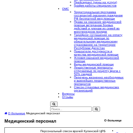
Прейскурант (цены на услуги)
График работы специалистов
ОМС
Территориальная программа
госгарантий оказания гражданам
РФ бесплатной мед.помощи
Права на оказание медицинской
помощи ветеранам боевых
действий и членам их семей во
внеочередном порядке
Тарифное соглашение на оплату
медицинской помощи по
обязательному медицинскому
страхованию на территории
Республики Дагестан
Показатели доступности и
качества медицинской помощи
Условия оказания медицинской
помощи
Виды медицинской помощи
Лекарственные препараты,
отпускаемые по рецепту врача с
50% скидкой
Перечень жизненно необходимых
и важнейших лекарственных
препаратов
Список страховых медицинских
организаций
Вопросы
Отзывы
О больнице
Медицинский персонал
Медицинский персонал
О больнице
Персональный список врачей Кулинской ЦРБ