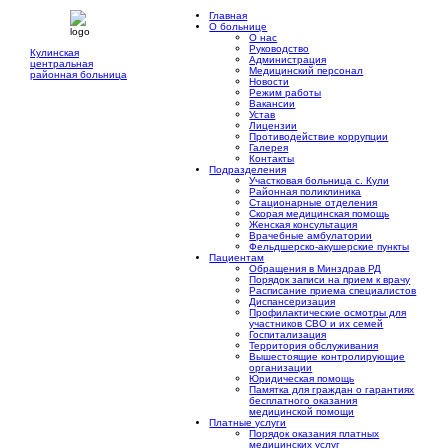
Главная
О больнице
О нас
Руководство
Кулинская
Администрация
центральная
Медицинский персонал
районная больница
Новости
Режим работы
Вакансии
Устав
Лицензии
Противодействие коррупции
Галерея
Контакты
Подразделения
Участковая больница с. Кули
Районная поликлиника
Стационарные отделения
Скорая медицинская помощь
Женская консультация
Врачебные амбулатории
Фельдшерско-акушерские пункты
Пациентам
Обращения в Минздрав РД
Порядок записи на прием к врачу
Расписание приема специалистов
Диспансеризация
Профилактические осмотры для
участников СВО и их семей
Госпитализация
Территория обслуживания
Вышестоящие контролирующие
организации
Юридическая помощь
Памятка для граждан о гарантиях
бесплатного оказания
медицинской помощи
Платные услуги
Порядок оказания платных
медицинских услуг