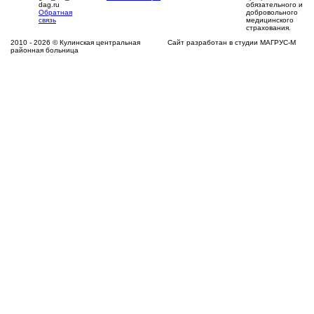
dag.ru
обязательного и
Обратная
добровольного
связь
медицинского
страхования.
2010 - 2026 © Кулинская центральная
Сайт разработан в студии МАГРУС-М
районная больница