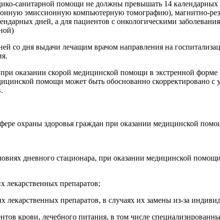
ико-санитарной помощи не должны превышать 14 календарных д
тонную эмиссионную компьютерную томографию), магнитно-рез
ендарных дней, а для пациентов с онкологическими заболевани
ной)
й со дня выдачи лечащим врачом направления на госпитализаци
ия.
 при оказании скорой медицинской помощи в экстренной форме 
дицинской помощи может быть обоснованно скорректировано с у
.
 сфере охраны здоровья граждан при оказании медицинской пом
словиях дневного стационара, при оказании медицинской помощ
х лекарственных препаратов;
х лекарственных препаратов, в случаях их замены из-за индив
нтов крови, лечебного питания, в том числе специализированн