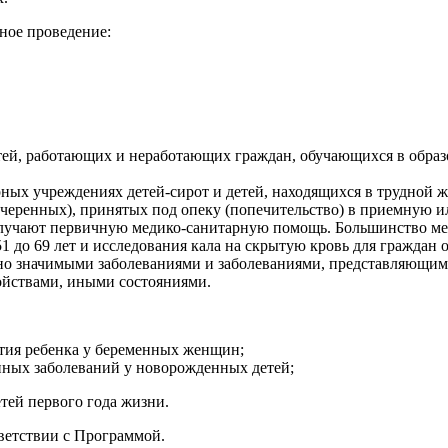
ое проведение:
ей, работающих и неработающих граждан, обучающихся в образо
ых учреждениях детей-сирот и детей, находящихся в трудной жи
дочеренных), принятых под опеку (попечительство) в приемную 
олучают первичную медико-санитарную помощь. Большинство меро
до 69 лет и исследования кала на скрытую кровь для граждан от 4
но значимыми заболеваниями и заболеваниями, представляющим
йствами, иными состояниями.
тия ребенка у беременных женщин;
нных заболеваний у новорожденных детей;
тей первого года жизни.
ветствии с Программой.