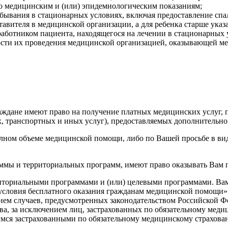
по медицинским и (или) эпидемиологическим показаниям;
ребывания в стационарных условиях, включая предоставление сп
тавителя в медицинской организации, а для ребенка старше ука
ботником пациента, находящегося на лечении в стационарных у
ости их проведения медицинской организацией, оказывающей 
раждане имеют право на получение платных медицинских услуг,
, транспортных и иных услуг), предоставляемых дополнительн
олном объеме медицинской помощи, либо по Вашей просьбе в ви
ммы и территориальных программ, имеют право оказывать Вам 
иториальными программами и (или) целевыми программами. Вам
условия бесплатного оказания гражданам медицинской помощи»
ием случаев, предусмотренных законодательством Российской Ф
ва, за исключением лиц, застрахованных по обязательному мед
мся застрахованными по обязательному медицинскому страхова