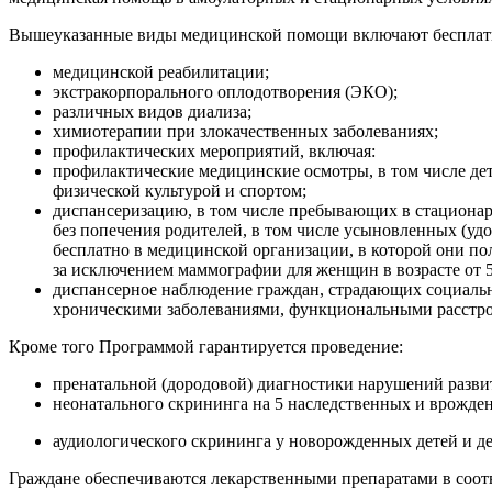
Вышеуказанные виды медицинской помощи включают бесплатн
медицинской реабилитации;
экстракорпорального оплодотворения (ЭКО);
различных видов диализа;
химиотерапии при злокачественных заболеваниях;
профилактических мероприятий, включая:
профилактические медицинские осмотры, в том числе дет
физической культурой и спортом;
диспансеризацию, в том числе пребывающих в стационарн
без попечения родителей, в том числе усыновленных (у
бесплатно в медицинской организации, в которой они п
за исключением маммографии для женщин в возрасте от 51 
диспансерное наблюдение граждан, страдающих социаль
хроническими заболеваниями, функциональными расстро
Кроме того Программой гарантируется проведение:
пренатальной (дородовой) диагностики нарушений разви
неонатального скрининга на 5 наследственных и врожде
аудиологического скрининга у новорожденных детей и де
Граждане обеспечиваются лекарственными препаратами в соот