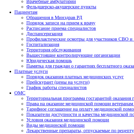
Врачебные амбулатории
Фельдшерско-акушерские пункты
Пациентам
Обращения в Минздрав РД
Порядок записи на прием к врачу
Расписание приема специалистов
Диспансеризация
Профилактические осмотры для участников СВО и 
Госпитализация
Территория обслуживания
Вышестоящие контролирующие организации
Юридическая помощь
Памятка для граждан о гарантиях бесплатного ока
Платные услуги
Порядок оказания платных медицинских услуг
Прейскурант (цены на услуги)
График работы специалистов
ОМС
Территориальная программа госгарантий оказания
Права на оказание медицинской помощи ветеранам 
Тарифное соглашение на оплату медицинской помо
Показатели доступности и качества медицинской 
Условия оказания медицинской помощи
Виды медицинской помощи
Лекарственные препараты, отпускаемые по рецепту