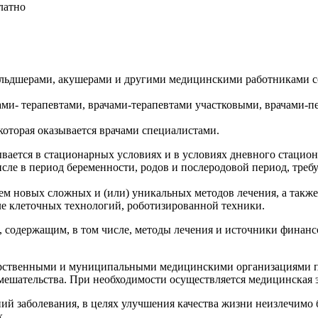
латно
ельдшерами, акушерами и другими медицинскими работниками с
ами- терапевтами, врачами-терапевтами участковыми, врачами-
торая оказывается врачами специалистами.
ается в стационарных условиях и в условиях дневного стацион
числе в период беременности, родов и послеродовой период, тр
 новых сложных и (или) уникальных методов лечения, а также
ле клеточных технологий, роботизированной техники.
содержащим, в том числе, методы лечения и источники финанс
арственными и муниципальными медицинскими организациями при
мешательства. При необходимости осуществляется медицинская 
ний заболевания, в целях улучшения качества жизни неизлечимо
х.