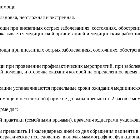
 помощи
лановая, неотложная и экстренная.
ощи при внезапных острых заболеваниях, состояниях, обострен
казывается медицинской организацией и медицинским работнико
ощи при внезапных острых заболеваниях, состояниях, обострен
и при проведении профилактических мероприятий, при заболев
помощи, и отсрочка оказания которой на определенное время не
ерации устанавливаются предельные сроки ожидания медицинск
помощи в неотложной форме не должны превышать 2 часов с мо
рме для:
й практики (семейными врачами), врачами-педиатрами участко
ы превышать 14 календарных дней со дня обращения пациента 
ографические исследования, включая маммографию, функциональ